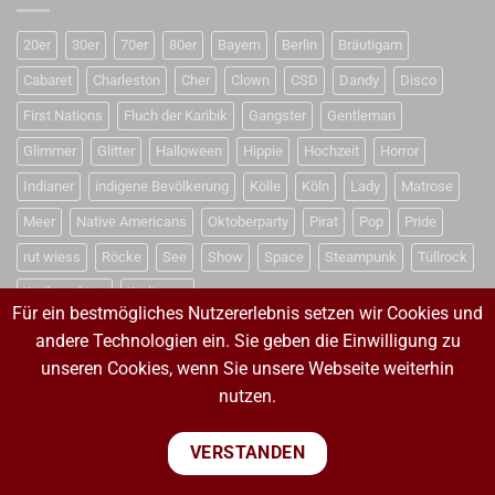
20er
30er
70er
80er
Bayern
Berlin
Bräutigam
Cabaret
Charleston
Cher
Clown
CSD
Dandy
Disco
First Nations
Fluch der Karibik
Gangster
Gentleman
Glimmer
Glitter
Halloween
Hippie
Hochzeit
Horror
Indianer
indigene Bevölkerung
Kölle
Köln
Lady
Matrose
Meer
Native Americans
Oktoberparty
Pirat
Pop
Pride
rut wiess
Röcke
See
Show
Space
Steampunk
Tüllrock
Weihnachten
Weltraum
Für ein bestmögliches Nutzererlebnis setzen wir Cookies und
andere Technologien ein. Sie geben die Einwilligung zu
unseren Cookies, wenn Sie unsere Webseite weiterhin
VERTRAG WIDERRUFEN
nutzen.
VERTRAG WIDERRUFEN
VERSTANDEN