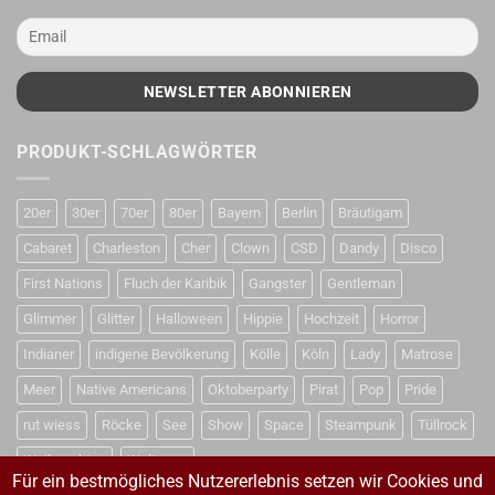
PRODUKT-SCHLAGWÖRTER
20er
30er
70er
80er
Bayern
Berlin
Bräutigam
Cabaret
Charleston
Cher
Clown
CSD
Dandy
Disco
First Nations
Fluch der Karibik
Gangster
Gentleman
Glimmer
Glitter
Halloween
Hippie
Hochzeit
Horror
Indianer
indigene Bevölkerung
Kölle
Köln
Lady
Matrose
Meer
Native Americans
Oktoberparty
Pirat
Pop
Pride
rut wiess
Röcke
See
Show
Space
Steampunk
Tüllrock
Weihnachten
Weltraum
Für ein bestmögliches Nutzererlebnis setzen wir Cookies und