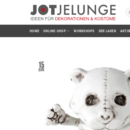
Zum
Su
Inhalt
na
springen
HOME
ONLINE-SHOP
WORKSHOPS
DER LADEN
AKTU