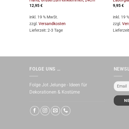
Hand, Grusel zum einklemmen, 24cm
Laborgla
12,95
€
9,95
€
inkl. 19 % MwSt.
inkl. 19
zzgl.
Versandkosten
zzgl.
Ver
Lieferzeit:
2-3 Tage
Lieferzei
FOLGE UNS …
NEWS
Folge Jot Jelunge - Ideen für
Dekorationen & Kostüme