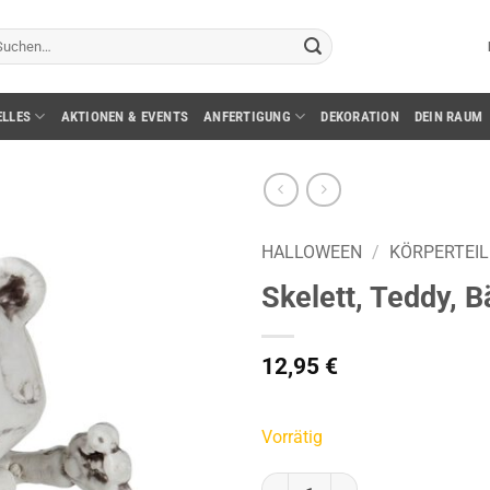
chen
ch:
ELLES
AKTIONEN & EVENTS
ANFERTIGUNG
DEKORATION
DEIN RAUM
HALLOWEEN
/
KÖRPERTEIL
Skelett, Teddy, B
12,95
€
Vorrätig
Skelett, Teddy, Bär, 18 cm Menge