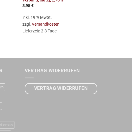
Verband, blutig, 2,70 m
Schale mit A
3,95
€
6,95
€
inkl. 19 % MwSt.
inkl. 19 % Mw
zzgl.
Versandkosten
zzgl.
Versan
Lieferzeit:
2-3 Tage
Lieferzeit:
2-
R
VERTRAG WIDERRUFEN
rn
VERTRAG WIDERRUFEN
D
ntleman