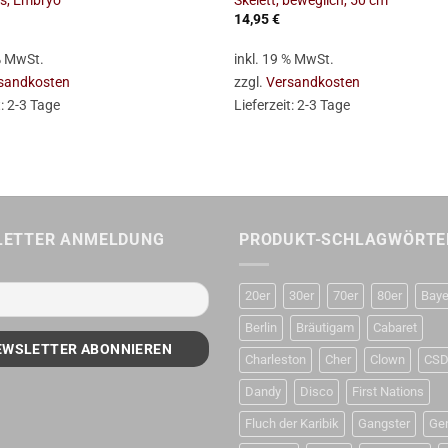
s, Embryo
Skelett, beweglich, 50 cm
14,95
€
 % MwSt.
inkl. 19 % MwSt.
sandkosten
zzgl.
Versandkosten
t:
2-3 Tage
Lieferzeit:
2-3 Tage
LETTER ANMELDUNG
PRODUKT-SCHLAGWÖRTE
20er
30er
70er
80er
Baye
Berlin
Bräutigam
Cabaret
Charleston
Cher
Clown
CS
Dandy
Disco
First Nations
Fluch der Karibik
Gangster
Ge