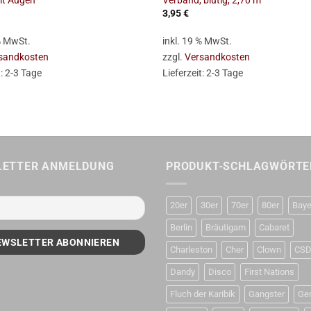
it Augen
Verband, blutig, 2,70 m
3,95
€
 % MwSt.
inkl. 19 % MwSt.
sandkosten
zzgl.
Versandkosten
t:
2-3 Tage
Lieferzeit:
2-3 Tage
LETTER ANMELDUNG
PRODUKT-SCHLAGWÖRTE
20er
30er
70er
80er
Baye
Berlin
Bräutigam
Cabaret
Charleston
Cher
Clown
CS
Dandy
Disco
First Nations
Fluch der Karibik
Gangster
Ge