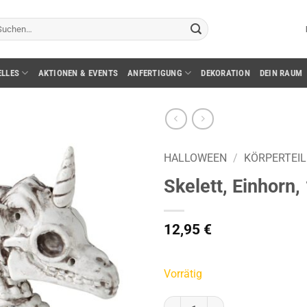
chen
ch:
ELLES
AKTIONEN & EVENTS
ANFERTIGUNG
DEKORATION
DEIN RAUM
HALLOWEEN
/
KÖRPERTEIL
Skelett, Einhorn,
12,95
€
Vorrätig
Skelett, Einhorn, 18 cm Menge