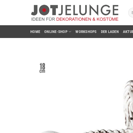
Zum
Su
Inhalt
na
springen
HOME
ONLINE-SHOP
WORKSHOPS
DER LADEN
AKTU