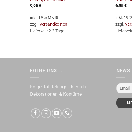
Laborglas, Embryo
Schale m
9,95
€
6,95
€
inkl. 19 % MwSt.
inkl. 19
zzgl.
Versandkosten
zzgl.
Ver
Lieferzeit:
2-3 Tage
Lieferzei
FOLGE UNS …
NEWS
Folge Jot Jelunge - Ideen für
Dekorationen & Kostüme