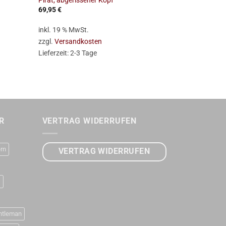
Pirat, abgerissener Kopf
Innereien
69,95
€
6,95
€
inkl. 19 % MwSt.
inkl. 19 % Mw
zzgl.
Versandkosten
zzgl.
Versan
Lieferzeit:
2-3 Tage
Lieferzeit:
2-
R
VERTRAG WIDERRUFEN
rn
VERTRAG WIDERRUFEN
D
ntleman