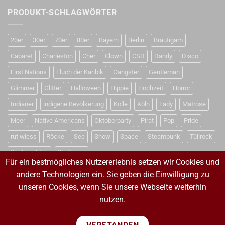
PRODUKT-SCHLAGWÖRTER
20er
30er
70er
80er
Bayern
Berlin
Bräutigam
Cabaret
Charleston
Cher
Clown
CSD
Dandy
Disco
First Nations
Fluch der Karibik
Gangster
Gentleman
Glimmer
Glitter
Halloween
Hippie
Hochzeit
Horror
Indianer
indigene Bevölkerung
Kölle
Köln
Lady
Matrose
Meer
Native Americans
Oktoberparty
Pirat
Pop
Pride
rut wiess
Röcke
See
Show
Space
Steampunk
Tüllrock
Weihnachten
Weltraum
Für ein bestmögliches Nutzererlebnis setzen wir Cookies und
andere Technologien ein. Sie geben die Einwilligung zu
unseren Cookies, wenn Sie unsere Webseite weiterhin
VERTRAG WIDERRUFEN
nutzen.
VERTRAG WIDERRUFEN