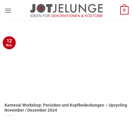
Zum
0
Inhalt
springen
12
Nov.
Karneval Workshop: Perücken und Kopfbedeckungen – Upcycling
November / Dezember 2024