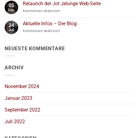
Perücken
Relaunch der Jot Jelunge Web-Seite
Upcycling
05
/
Sep.
für
Kommentare deaktiviert
Kopfbedeckungen
Relaunch
aufpimpen
der
Aktuelle Infos – Der Blog
24
Jot
Juli
für
Kommentare deaktiviert
Jelunge
Aktuelle
Web-
Infos
Seite
–
NEUESTE KOMMENTARE
Der
Blog
ARCHIV
November 2024
Januar 2023
September 2022
Juli 2022