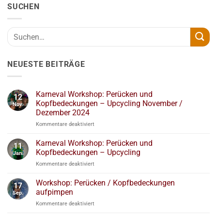
SUCHEN
NEUESTE BEITRÄGE
Karneval Workshop: Perücken und
12
Kopfbedeckungen – Upcycling November /
Nov.
Dezember 2024
für
Kommentare deaktiviert
Karneval
Workshop:
Karneval Workshop: Perücken und
11
Perücken
Kopfbedeckungen – Upcycling
Jan.
und
für
Kommentare deaktiviert
Kopfbedeckungen
Karneval
–
Workshop:
Workshop: Perücken / Kopfbedeckungen
Upcycling
17
Perücken
November
aufpimpen
Sep.
und
/
für
Kommentare deaktiviert
Kopfbedeckungen
Dezember
Workshop:
–
2024