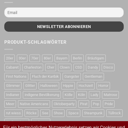
PRODUKT-SCHLAGWÖRTER
20er
30er
70er
80er
Bayern
Berlin
Bräutigam
Cabaret
Charleston
Cher
Clown
CSD
Dandy
Disco
First Nations
Fluch der Karibik
Gangster
Gentleman
Glimmer
Glitter
Halloween
Hippie
Hochzeit
Horror
Indianer
indigene Bevölkerung
Kölle
Köln
Lady
Matrose
Meer
Native Americans
Oktoberparty
Pirat
Pop
Pride
rut wiess
Röcke
See
Show
Space
Steampunk
Tüllrock
Weihnachten
Weltraum
Für ein bestmögliches Nutzererlebnis setzen wir Cookies und