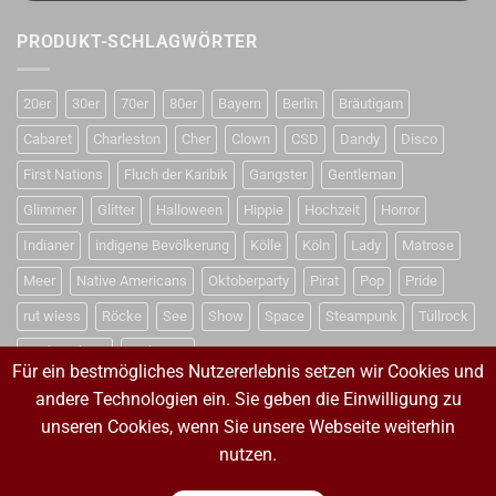
PRODUKT-SCHLAGWÖRTER
20er
30er
70er
80er
Bayern
Berlin
Bräutigam
Cabaret
Charleston
Cher
Clown
CSD
Dandy
Disco
First Nations
Fluch der Karibik
Gangster
Gentleman
Glimmer
Glitter
Halloween
Hippie
Hochzeit
Horror
Indianer
indigene Bevölkerung
Kölle
Köln
Lady
Matrose
Meer
Native Americans
Oktoberparty
Pirat
Pop
Pride
rut wiess
Röcke
See
Show
Space
Steampunk
Tüllrock
Weihnachten
Weltraum
Für ein bestmögliches Nutzererlebnis setzen wir Cookies und
andere Technologien ein. Sie geben die Einwilligung zu
unseren Cookies, wenn Sie unsere Webseite weiterhin
VERTRAG WIDERRUFEN
nutzen.
VERTRAG WIDERRUFEN