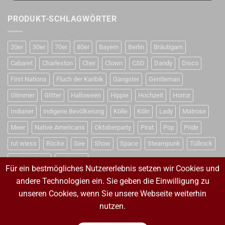
PRODUKT-SCHLAGWÖRTER
20er
30er
70er
80er
Bayern
Berlin
Bräutigam
Cabaret
Charleston
Cher
Clown
CSD
Dandy
Disco
First Nations
Fluch der Karibik
Gangster
Gentleman
Glimmer
Glitter
Halloween
Hippie
Hochzeit
Horror
Indianer
indigene Bevölkerung
Kölle
Köln
Lady
Matrose
Meer
Native Americans
Oktoberparty
Pirat
Pop
Pride
rut wiess
Röcke
See
Show
Space
Steampunk
Tüllrock
Weihnachten
Weltraum
Für ein bestmögliches Nutzererlebnis setzen wir Cookies und
andere Technologien ein. Sie geben die Einwilligung zu
unseren Cookies, wenn Sie unsere Webseite weiterhin
VERTRAG WIDERRUFEN
nutzen.
VERTRAG WIDERRUFEN