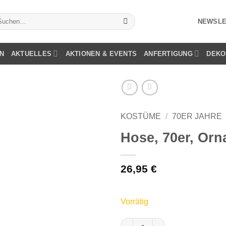
chen
NEWSLE
ch:
N
AKTUELLES
AKTIONEN & EVENTS
ANFERTIGUNG
DEKO
KOSTÜME
/
70ER JAHRE
Hose, 70er, Orn
26,95
€
Vorrätig
Hose, 70er, Ornament, braun, 