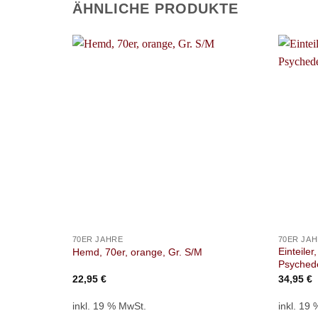
ÄHNLICHE PRODUKTE
+
+
70ER JAHRE
70ER JA
Einteiler
Hemd, 70er, orange, Gr. S/M
Psychede
22,95
€
34,95
€
inkl. 19 % MwSt.
inkl. 19