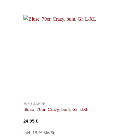
+
+
70ER JAHRE
70ER JAHRE
Bluse, 70er, Crazy, bunt, Gr. L/XL
Hemd, 70er,
24,95
€
22,95
€
inkl. 19 % MwSt.
inkl. 19 % M