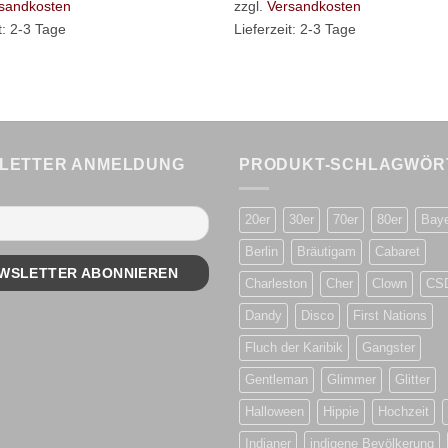
sandkosten
zzgl.
Versandkosten
t:
2-3 Tage
Lieferzeit:
2-3 Tage
LETTER ANMELDUNG
PRODUKT-SCHLAGWÖR
20er
30er
70er
80er
Bay
Berlin
Bräutigam
Cabaret
Charleston
Cher
Clown
CS
Dandy
Disco
First Nations
Fluch der Karibik
Gangster
Gentleman
Glimmer
Glitter
Halloween
Hippie
Hochzeit
Indianer
indigene Bevölkerung