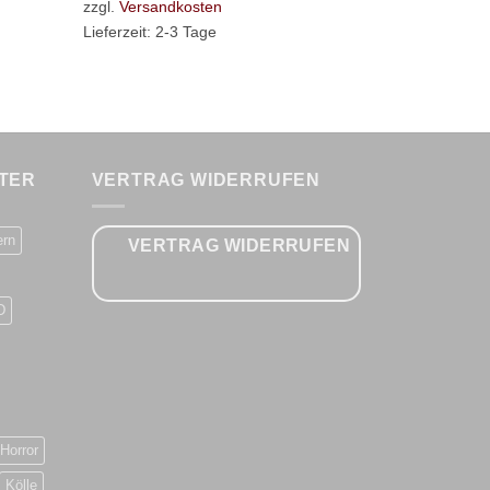
zzgl.
Versandkosten
zzgl.
Versan
Lieferzeit:
2-3 Tage
Lieferzeit:
2-
TER
VERTRAG WIDERRUFEN
ern
VERTRAG WIDERRUFEN
D
Horror
Kölle