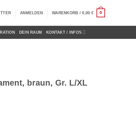
0
TTER
ANMELDEN
WARENKORB /
0,00
€
RATION
DEIN RAUM
KONTAKT / INFOS
ament, braun, Gr. L/XL
Gr. L/XL Menge