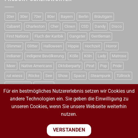
20er
30er
70er
80er
Bayern
Berlin
Bräutigam
Cabaret
Charleston
Cher
Clown
CSD
Dandy
Disco
First Nations
Fluch der Karibik
Gangster
Gentleman
Glimmer
Glitter
Halloween
Hippie
Hochzeit
Horror
Indianer
indigene Bevölkerung
Kölle
Köln
Lady
Matrose
Meer
Native Americans
Oktoberparty
Pirat
Pop
Pride
rut wiess
Röcke
See
Show
Space
Steampunk
Tüllrock
Weihnachten
Weltraum
Für ein bestmögliches Nutzererlebnis setzen wir Cookies und
andere Technologien ein. Sie geben die Einwilligung zu
unseren Cookies, wenn Sie unsere Webseite weiterhin
VERTRAG WIDERRUFEN
nutzen.
VERTRAG WIDERRUFEN
VERSTANDEN