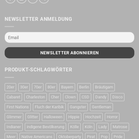
NEWSLETTER ANMELDUNG
PRODUKT-SCHLAGWÖRTER
20er
30er
70er
80er
Bayern
Berlin
Bräutigam
Cabaret
Charleston
Cher
Clown
CSD
Dandy
Disco
First Nations
Fluch der Karibik
Gangster
Gentleman
Glimmer
Glitter
Halloween
Hippie
Hochzeit
Horror
Indianer
indigene Bevölkerung
Kölle
Köln
Lady
Matrose
Meer
Native Americans
Oktoberparty
Pirat
Pop
Pride