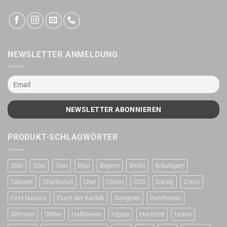
NEWSLETTER ANMELDUNG
PRODUKT-SCHLAGWÖRTER
20er
30er
70er
80er
Bayern
Berlin
Bräutigam
Cabaret
Charleston
Cher
Clown
CSD
Dandy
Disco
First Nations
Fluch der Karibik
Gangster
Gentleman
Glimmer
Glitter
Halloween
Hippie
Hochzeit
Horror