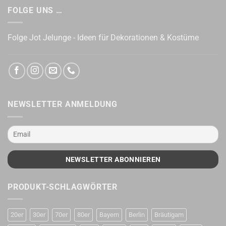
FOLGE UNS …
Folge Jot Jelunge - Ideen für Dekorationen & Kostüme
NEWSLETTER ANMELDUNG
PRODUKT-SCHLAGWÖRTER
20er
30er
70er
80er
Bayern
Berlin
Bräutigam