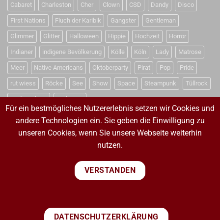
Cabaret
Charleston
Cher
Clown
CSD
Dandy
Disco
First Nations
Fluch der Karibik
Gangster
Gentleman
Glimmer
Glitter
Halloween
Hippie
Hochzeit
Horror
Indianer
indigene Bevölkerung
Kölle
Köln
Lady
Matrose
Meer
Native Americans
Oktoberparty
Pirat
Pop
Pride
rut wiess
Röcke
See
Show
Space
Steampunk
Tüllrock
Weihnachten
Weltraum
Für ein bestmögliches Nutzererlebnis setzen wir Cookies und
andere Technologien ein. Sie geben die Einwilligung zu
unseren Cookies, wenn Sie unsere Webseite weiterhin
VERTRAG WIDERRUFEN
nutzen.
VERTRAG WIDERRUFEN
VERSTANDEN
PayPal
Visa
MasterCard
Sepa
Bank
DATENSCHUTZERKLÄRUNG