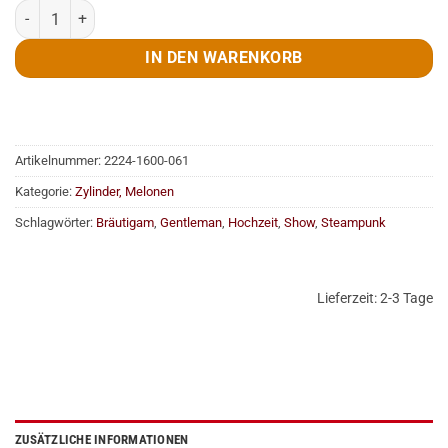
Zylinder, de Luxe, Wollfilz, grau, Gr. 61 Menge
IN DEN WARENKORB
Artikelnummer:
2224-1600-061
Kategorie:
Zylinder, Melonen
Schlagwörter:
Bräutigam
,
Gentleman
,
Hochzeit
,
Show
,
Steampunk
Lieferzeit:
2-3 Tage
ZUSÄTZLICHE INFORMATIONEN