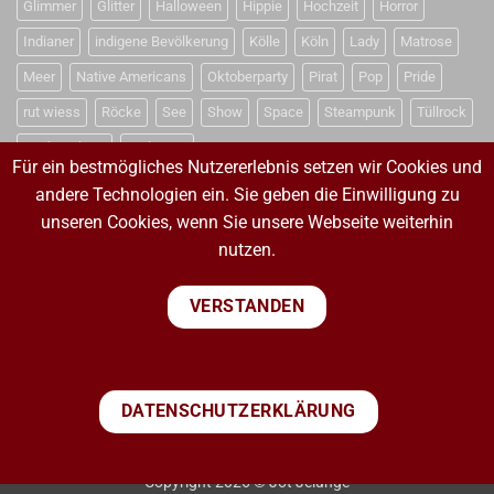
Glimmer
Glitter
Halloween
Hippie
Hochzeit
Horror
Indianer
indigene Bevölkerung
Kölle
Köln
Lady
Matrose
Meer
Native Americans
Oktoberparty
Pirat
Pop
Pride
rut wiess
Röcke
See
Show
Space
Steampunk
Tüllrock
Weihnachten
Weltraum
Für ein bestmögliches Nutzererlebnis setzen wir Cookies und
andere Technologien ein. Sie geben die Einwilligung zu
unseren Cookies, wenn Sie unsere Webseite weiterhin
VERTRAG WIDERRUFEN
nutzen.
VERTRAG WIDERRUFEN
VERSTANDEN
PayPal
Visa
MasterCard
Sepa
Bank
DATENSCHUTZERKLÄRUNG
Transfer
IMPRESSUM
WIDERRUFSBELEHRUNG
AGB
DATENSCHUTZERKLÄRUNG
VERSANDKOSTEN
ZAHLUNGSARTEN
Copyright 2026 © Jot Jelunge