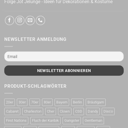
Folge Jot Jelunge - Ideen für Dekorationen & Kostüme
NEWSLETTER ANMELDUNG
PRODUKT-SCHLAGWÖRTER
20er
30er
70er
80er
Bayern
Berlin
Bräutigam
Cabaret
Charleston
Cher
Clown
CSD
Dandy
Disco
First Nations
Fluch der Karibik
Gangster
Gentleman