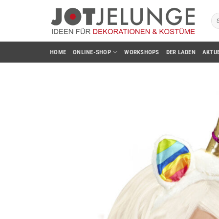
Zum
Su
Inhalt
na
springen
HOME
ONLINE-SHOP
WORKSHOPS
DER LADEN
AKTU