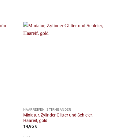
+
+
HAARREIFEN, STIRNBÄNDER
HAARREIFEN, 
Miniatur, Zylinder Glitter und Schleier,
Miniatur, Zyli
Haareif, gold
Haareif, pink
14,95
€
14,95
€