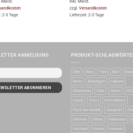
 % MwSt.
inkl. MwSt.
sandkosten
zzgl.
Versandkosten
t:
2-3 Tage
Lieferzeit:
2-3 Tage
LETTER ANMELDUNG
PRODUKT-SCHLAGWÖRTE
20er
30er
70er
80er
Baye
Berlin
Bräutigam
Cabaret
Charleston
Cher
Clown
CS
Dandy
Disco
First Nations
Fluch der Karibik
Gangster
Ge
Glimmer
Glitter
Halloween
Hochzeit
Horror
Indianer