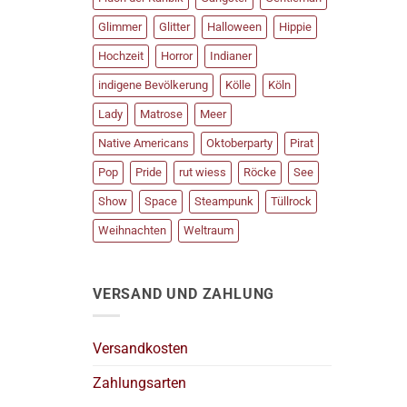
Glimmer
Glitter
Halloween
Hippie
Hochzeit
Horror
Indianer
indigene Bevölkerung
Kölle
Köln
Lady
Matrose
Meer
Native Americans
Oktoberparty
Pirat
Pop
Pride
rut wiess
Röcke
See
Show
Space
Steampunk
Tüllrock
Weihnachten
Weltraum
VERSAND UND ZAHLUNG
Versandkosten
Zahlungsarten