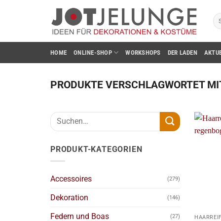
Zum
Su
Inhalt
na
springen
HOME
ONLINE-SHOP
WORKSHOPS
DER LADEN
AKTU
PRODUKTE VERSCHLAGWORTET MI
Suchen
nach:
PRODUKT-KATEGORIEN
Accessoires
(279)
Dekoration
(146)
+
Federn und Boas
(27)
HAARREI