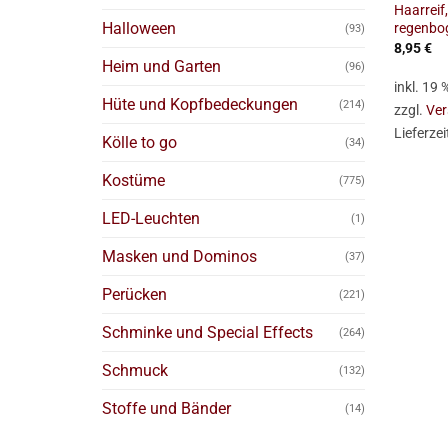
Haarreif,
Halloween
regenbo
(93)
8,95
€
Heim und Garten
(96)
inkl. 19
Hüte und Kopfbedeckungen
(214)
zzgl.
Ver
Lieferzei
Kölle to go
(34)
Kostüme
(775)
LED-Leuchten
(1)
Masken und Dominos
(37)
Perücken
(221)
Schminke und Special Effects
(264)
Schmuck
(132)
Stoffe und Bänder
(14)