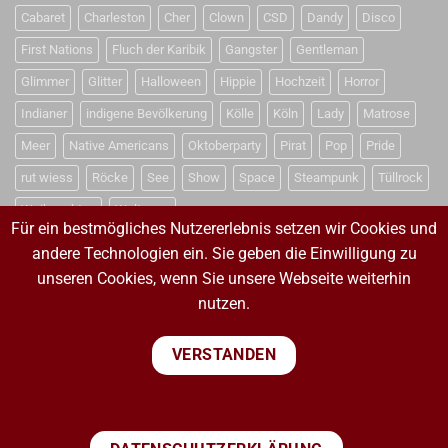
Cabaret
Charleston
Cher
Clown
CSD
Dandy
Disco
First Nations
Fluch der Karibik
Gangster
Gentleman
Glimmer
Glitter
Halloween
Hippie
Hochzeit
Horror
Indianer
indigene Bevölkerung
Kölle
Köln
Lady
Matrose
Meer
Native Americans
Oktoberparty
Pirat
Pop
Pride
rut wiess
Röcke
See
Show
Space
Steampunk
Tüllrock
Weihnachten
Weltraum
Für ein bestmögliches Nutzererlebnis setzen wir Cookies und
andere Technologien ein. Sie geben die Einwilligung zu
unseren Cookies, wenn Sie unsere Webseite weiterhin
VERTRAG WIDERRUFEN
nutzen.
VERTRAG WIDERRUFEN
VERSTANDEN
PayPal
Visa
MasterCard
Sepa
Bank