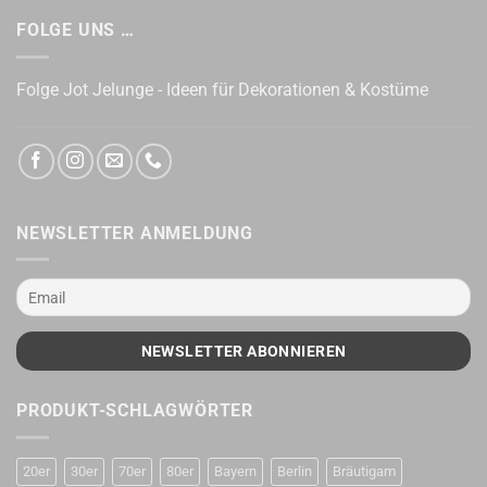
FOLGE UNS …
Folge Jot Jelunge - Ideen für Dekorationen & Kostüme
NEWSLETTER ANMELDUNG
PRODUKT-SCHLAGWÖRTER
20er
30er
70er
80er
Bayern
Berlin
Bräutigam