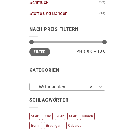
Schmuck
(132)
Stoffe und Bänder
(14)
NACH PREIS FILTERN
Min.
Max.
Preis:
0 €
—
10 €
FILTER
Preis
Preis
KATEGORIEN
Weihnachten
×
SCHLAGWÖRTER
20er
30er
70er
80er
Bayern
Berlin
Bräutigam
Cabaret