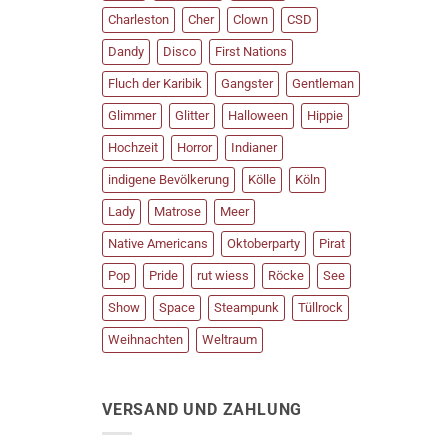
Charleston
Cher
Clown
CSD
Dandy
Disco
First Nations
Fluch der Karibik
Gangster
Gentleman
Glimmer
Glitter
Halloween
Hippie
Hochzeit
Horror
Indianer
indigene Bevölkerung
Kölle
Köln
Lady
Matrose
Meer
Native Americans
Oktoberparty
Pirat
Pop
Pride
rut wiess
Röcke
See
Show
Space
Steampunk
Tüllrock
Weihnachten
Weltraum
VERSAND UND ZAHLUNG