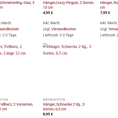
Schmetterling, Glas, 3
Hänger,Crazy Pinguin, 2 Sorten,
Hänger, Ro
cm
13 cm
cm
4,95
€
7,95
€
 % MwSt.
inkl. MwSt.
inkl. MwSt
sandkosten
zzgl.
Versandkosten
zzgl.
Vers
t:
2-3 Tage
Lieferzeit:
2-3 Tage
Lieferzeit:
+
HTEN
WEIHNACHTEN
Fellherz, 2 Varianten,
Hänger, Schnecke 2 tlg., 3
2 cm
Sorten, 6,5 cm
8,95
€