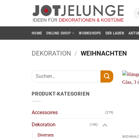
Zum
Su
Inhalt
na
springen
HOME
ONLINE-SHOP
WORKSHOPS
DER LADEN
AKTU
DEKORATION
/
WEIHNACHTEN
Suchen
nach:
PRODUKT-KATEGORIEN
Accessoires
(279)
Dekoration
(146)
+
Diverses
WEIHNAC