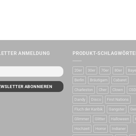
LETTER ANMELDUNG
PRODUKT-SCHLAGWÖRTE
20er
30er
70er
80er
Baye
Berlin
Bräutigam
Cabaret
Charleston
Cher
Clown
CS
Dandy
Disco
First Nations
Fluch der Karibik
Gangster
Ge
Glimmer
Glitter
Halloween
Hochzeit
Horror
Indianer