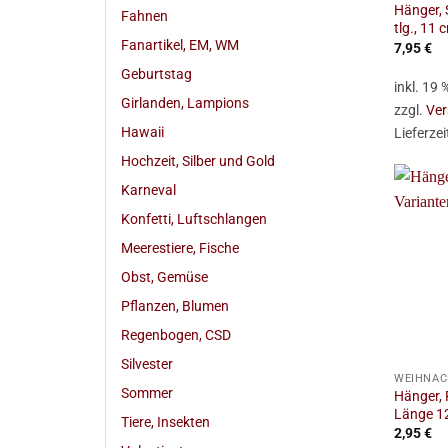
Hänger, 
Fahnen
tlg., 11 
Fanartikel, EM, WM
7,95
€
Geburtstag
inkl. 19
Girlanden, Lampions
zzgl.
Ver
Hawaii
Lieferzei
Hochzeit, Silber und Gold
Karneval
Konfetti, Luftschlangen
Meerestiere, Fische
Obst, Gemüse
Pflanzen, Blumen
Regenbogen, CSD
+
Silvester
WEIHNAC
Sommer
Hänger, 
Länge 1
Tiere, Insekten
2,95
€