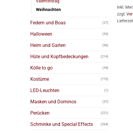
Valentinstag
inkl. Mw
Weihnachten
zzgl.
Ver
Lieferzei
Federn und Boas
(27)
Halloween
(93)
Heim und Garten
(96)
Hüte und Kopfbedeckungen
(214)
Kölle to go
(34)
Kostüme
(775)
LED-Leuchten
(1)
Masken und Dominos
(37)
Perücken
(221)
Schminke und Special Effects
(264)