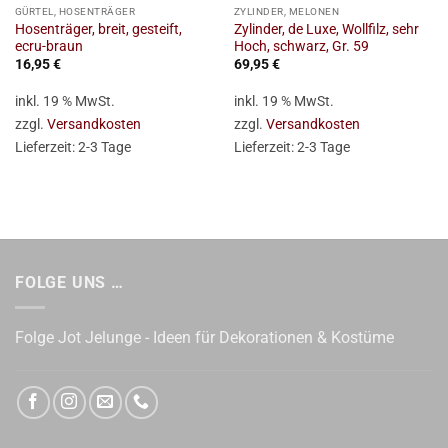
GÜRTEL, HOSENTRÄGER
ZYLINDER, MELONEN
Hosenträger, breit, gesteift,
Zylinder, de Luxe, Wollfilz, sehr
ecru-braun
Hoch, schwarz, Gr. 59
16,95
€
69,95
€
inkl. 19 % MwSt.
inkl. 19 % MwSt.
zzgl.
Versandkosten
zzgl.
Versandkosten
Lieferzeit:
2-3 Tage
Lieferzeit:
2-3 Tage
FOLGE UNS …
Folge Jot Jelunge - Ideen für Dekorationen & Kostüme