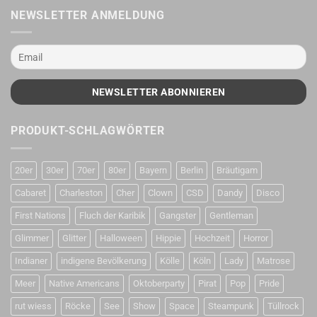
NEWSLETTER ANMELDUNG
PRODUKT-SCHLAGWÖRTER
20er
30er
70er
80er
Bayern
Berlin
Bräutigam
Cabaret
Charleston
Cher
Clown
CSD
Dandy
Disco
First Nations
Fluch der Karibik
Gangster
Gentleman
Glimmer
Glitter
Halloween
Hippie
Hochzeit
Horror
Indianer
indigene Bevölkerung
Kölle
Köln
Lady
Matrose
Meer
Native Americans
Oktoberparty
Pirat
Pop
Pride
rut wiess
Röcke
See
Show
Space
Steampunk
Tüllrock