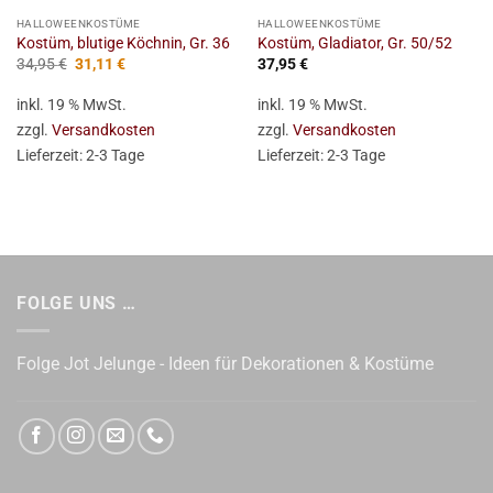
HALLOWEENKOSTÜME
HALLOWEENKOSTÜME
Kostüm, blutige Köchnin, Gr. 36
Kostüm, Gladiator, Gr. 50/52
Ursprünglicher
Aktueller
34,95
€
31,11
€
37,95
€
Preis
Preis
war:
ist:
inkl. 19 % MwSt.
inkl. 19 % MwSt.
34,95 €
31,11 €.
zzgl.
Versandkosten
zzgl.
Versandkosten
Lieferzeit:
2-3 Tage
Lieferzeit:
2-3 Tage
FOLGE UNS …
Folge Jot Jelunge - Ideen für Dekorationen & Kostüme