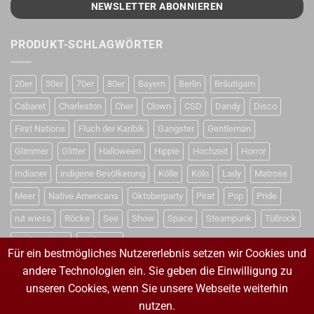
PRODUKT-SCHLAGWÖRTER
20er
30er
70er
80er
Bayern
Berlin
Bräutigam
Cabaret
Charleston
Cher
Clown
CSD
Dandy
Disco
First Nations
Fluch der Karibik
Gangster
Gentleman
Glimmer
Glitter
Halloween
Hippie
Hochzeit
Horror
Indianer
indigene Bevölkerung
Kölle
Köln
Lady
Matrose
Meer
Native Americans
Oktoberparty
Pirat
Pop
Pride
rut wiess
Röcke
See
Show
Space
Steampunk
Tüllrock
Weihnachten
Weltraum
Für ein bestmögliches Nutzererlebnis setzen wir Cookies und
andere Technologien ein. Sie geben die Einwilligung zu
unseren Cookies, wenn Sie unsere Webseite weiterhin
VERTRAG WIDERRUFEN
nutzen.