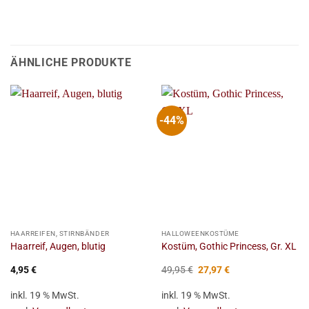
ÄHNLICHE PRODUKTE
-44%
HAARREIFEN, STIRNBÄNDER
HALLOWEENKOSTÜME
Haarreif, Augen, blutig
Kostüm, Gothic Princess, Gr. XL
Ursprünglicher
Aktueller
4,95
€
49,95
€
27,97
€
Preis
Preis
war:
ist:
inkl. 19 % MwSt.
inkl. 19 % MwSt.
49,95 €
27,97 €.