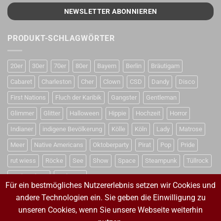
PRODUKT-SCHLAGWÖRTER
20er
30er
70er
80er
Bayern
Berlin
Bräutigam
Cabaret
Charleston
Cher
Clown
CSD
Dandy
Disco
First Nations
Fluch der Karibik
Gangster
Gentleman
Glimmer
Glitter
Halloween
Hippie
Hochzeit
Horror
Indianer
indigene Bevölkerung
Kölle
Köln
Lady
Matrose
Meer
Native Americans
Oktoberparty
Pirat
Pop
Pride
rut wiess
Röcke
See
Show
Space
Steampunk
Tüllrock
Weihnachten
Weltraum
Für ein bestmögliches Nutzererlebnis setzen wir Cookies und
andere Technologien ein. Sie geben die Einwilligung zu
unseren Cookies, wenn Sie unsere Webseite weiterhin
VERTRAG WIDERRUFEN