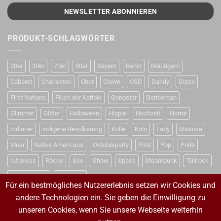
PRODUKT-SCHLAGWÖRTER
20er
30er
70er
80er
Bayern
Berlin
Bräutigam
Cabaret
Charleston
Cher
Clown
CSD
Dandy
Disco
First Nations
Fluch der Karibik
Gangster
Gentleman
Glimmer
Glitter
Halloween
Hippie
Hochzeit
Horror
Indianer
indigene Bevölkerung
Kölle
Köln
Lady
Matrose
Meer
Native Americans
Oktoberparty
Pirat
Pop
Pride
rut wiess
Röcke
See
Show
Space
Steampunk
Tüllrock
Weihnachten
Weltraum
Für ein bestmögliches Nutzererlebnis setzen wir Cookies und
andere Technologien ein. Sie geben die Einwilligung zu
unseren Cookies, wenn Sie unsere Webseite weiterhin
VERTRAG WIDERRUFEN