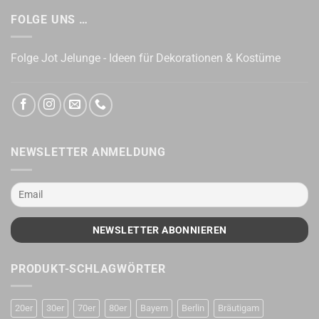
FOLGE UNS …
Folge Jot Jelunge - Ideen für Dekorationen & Kostüme
NEWSLETTER ANMELDUNG
PRODUKT-SCHLAGWÖRTER
20er
30er
70er
80er
Bayern
Berlin
Bräutigam