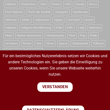
Cabaret
Charleston
Cher
Clown
CSD
Dandy
Disco
First Nations
Fluch der Karibik
Gangster
Gentleman
Glimmer
Glitter
Halloween
Hippie
Hochzeit
Horror
Indianer
indigene Bevölkerung
Kölle
Köln
Lady
Matrose
Meer
Native Americans
Oktoberparty
Pirat
Pop
Pride
rut wiess
Röcke
See
Show
Space
Steampunk
Tüllrock
Weihnachten
Weltraum
Für ein bestmögliches Nutzererlebnis setzen wir Cookies und
andere Technologien ein. Sie geben die Einwilligung zu
unseren Cookies, wenn Sie unsere Webseite weiterhin
VERTRAG WIDERRUFEN
nutzen.
VERTRAG WIDERRUFEN
VERSTANDEN
PayPal
Visa
MasterCard
Sepa
Bank