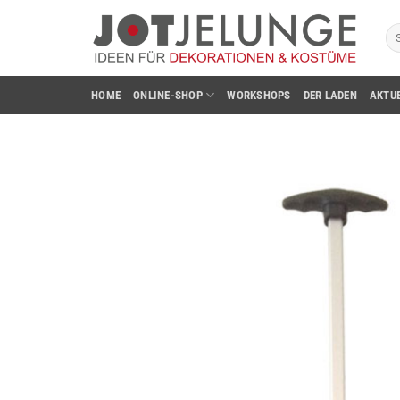
Zum
Su
Inhalt
na
springen
HOME
ONLINE-SHOP
WORKSHOPS
DER LADEN
AKTU