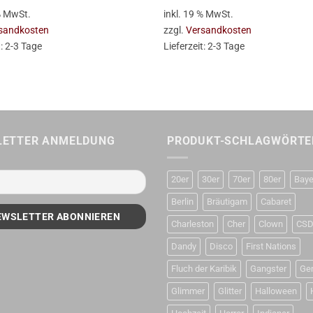
 % MwSt.
inkl. 19 % MwSt.
sandkosten
zzgl.
Versandkosten
t:
2-3 Tage
Lieferzeit:
2-3 Tage
LETTER ANMELDUNG
PRODUKT-SCHLAGWÖRTE
20er
30er
70er
80er
Baye
Berlin
Bräutigam
Cabaret
Charleston
Cher
Clown
CS
Dandy
Disco
First Nations
Fluch der Karibik
Gangster
Ge
Glimmer
Glitter
Halloween