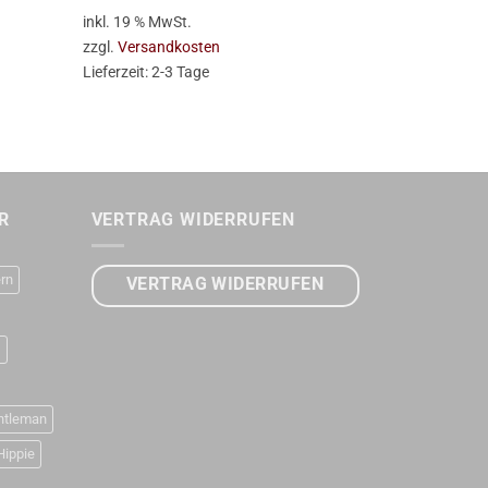
inkl. 19 % MwSt.
inkl. 19 % Mw
zzgl.
Versandkosten
zzgl.
Versan
Lieferzeit:
2-3 Tage
Lieferzeit:
2-
R
VERTRAG WIDERRUFEN
rn
VERTRAG WIDERRUFEN
D
ntleman
Hippie