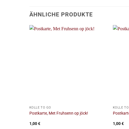
ÄHNLICHE PRODUKTE
+
+
KÖLLE TO GO
KÖLLE TO
Postkarte, Met Fruhsenn op jöck!
Postkarte
1,00
€
1,00
€