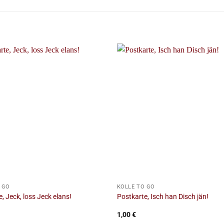
+
 GO
KÖLLE TO GO
, Jeck, loss Jeck elans!
Postkarte, Isch han Disch jän!
1,00
€