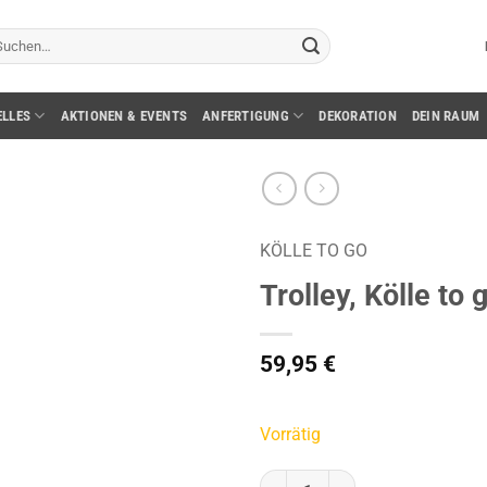
chen
ch:
ELLES
AKTIONEN & EVENTS
ANFERTIGUNG
DEKORATION
DEIN RAUM
KÖLLE TO GO
Trolley, Kölle to
59,95
€
Vorrätig
Trolley, Kölle to go, schwarz Me