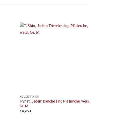
+
+
KÖLLE TO GO
KÖLLE TO GO
T-Shirt, Jedem Dierche sing Pläsierche, weiß,
Haftnotiz, K
Gr. M
14,95
€
2,95
€