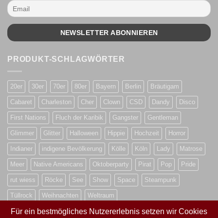
PRODUKT-SCHLAGWÖRTER
20er
30er
70er
80er
Bayern
Berlin
Bräutigam
Cabaret
Charleston
Cher
Clown
CSD
Dandy
Disco
First Nations
Fluch der Karibik
Gangster
Gentleman
Glimmer
Glitter
Halloween
Hippie
Hochzeit
Horror
Indianer
indigene Bevölkerung
Kölle
Köln
Lady
Matrose
Meer
Native Americans
Oktoberparty
Pirat
Pop
Pride
rut wiess
Röcke
See
Show
Space
Steampunk
Tüllrock
Weihnachten
Weltraum
Für ein bestmögliches Nutzererlebnis setzen wir Cookies