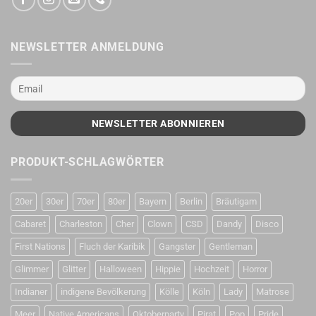
NEWSLETTER ANMELDUNG
PRODUKT-SCHLAGWÖRTER
20er
30er
70er
80er
Bayern
Berlin
Bräutigam
Cabaret
Charleston
Cher
Clown
CSD
Dandy
Disco
First Nations
Fluch der Karibik
Gangster
Gentleman
Glimmer
Glitter
Halloween
Hippie
Hochzeit
Horror
Indianer
indigene Bevölkerung
Kölle
Köln
Lady
Matrose
Meer
Native Americans
Oktoberparty
Pirat
Pop
Pride