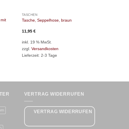
+
+
TASCHEN
TASCHEN
 mit
Tasche, Seppelhose, braun
Handyhülle, 
11,95
€
4,95
€
inkl. 19 % MwSt.
inkl. MwSt.
zzgl.
Versandkosten
zzgl.
Versan
Lieferzeit:
2-3 Tage
Lieferzeit:
2-
TER
VERTRAG WIDERRUFEN
ern
VERTRAG WIDERRUFEN
D