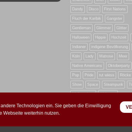
Dandy
Disco
First Nations
Fluch der Karibik
Gangster
Gentleman
Glimmer
Glitter
Halloween
Hippie
Hochzeit
Indianer
indigene Bevölkerung
Köln
Lady
Matrose
Meer
Native Americans
Oktoberparty
Pop
Pride
rut wiess
Röcke
Show
Space
Steampunk
T
Weihnachten
Weltraum
 andere Technologien ein. Sie geben die Einwilligung
V
 Webseite weiterhin nutzen.
NSCHUTZERKLÄRUNG
VERSANDKOSTEN
ZAHLUNGSARTEN