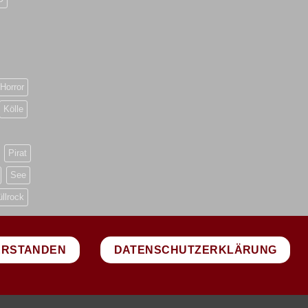
Horror
Kölle
Pirat
See
üllrock
DATENSCHUTZERKLÄRUNG
ERSTANDEN
PayPal
Visa
MasterCard
Sepa
Bank
Transfer