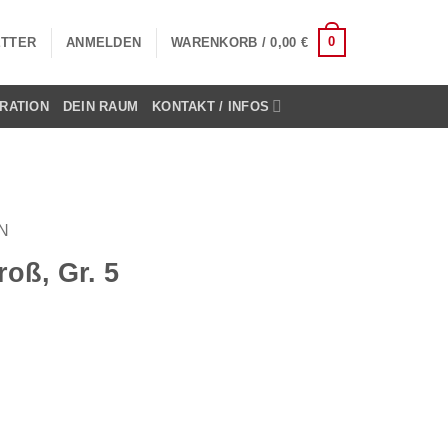
0
TTER
ANMELDEN
WARENKORB /
0,00
€
RATION
DEIN RAUM
KONTAKT / INFOS
N
roß, Gr. 5