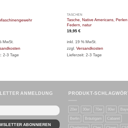
+
TASCHEN
Tasche, Native Americans, Perlen
 Maschinengewehr
Federn, natur
19,95
€
 % MwSt.
inkl. 19 % MwSt.
sandkosten
zzgl.
Versandkosten
t:
2-3 Tage
Lieferzeit:
2-3 Tage
LETTER ANMELDUNG
PRODUKT-SCHLAGWÖR
20er
30er
70er
80er
Bay
Berlin
Bräutigam
Cabaret
Charleston
Cher
Clown
CS