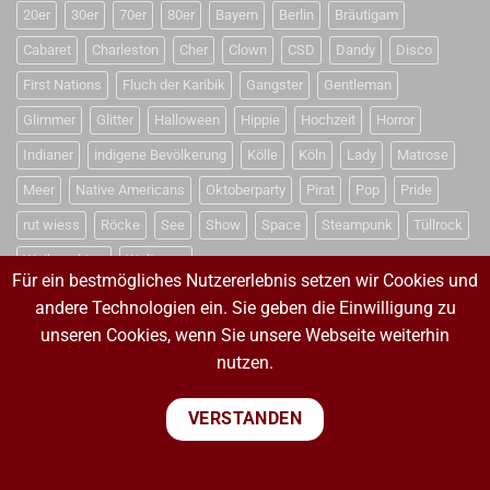
20er
30er
70er
80er
Bayern
Berlin
Bräutigam
Cabaret
Charleston
Cher
Clown
CSD
Dandy
Disco
First Nations
Fluch der Karibik
Gangster
Gentleman
Glimmer
Glitter
Halloween
Hippie
Hochzeit
Horror
Indianer
indigene Bevölkerung
Kölle
Köln
Lady
Matrose
Meer
Native Americans
Oktoberparty
Pirat
Pop
Pride
rut wiess
Röcke
See
Show
Space
Steampunk
Tüllrock
Weihnachten
Weltraum
Für ein bestmögliches Nutzererlebnis setzen wir Cookies und
andere Technologien ein. Sie geben die Einwilligung zu
unseren Cookies, wenn Sie unsere Webseite weiterhin
VERTRAG WIDERRUFEN
nutzen.
VERTRAG WIDERRUFEN
VERSTANDEN