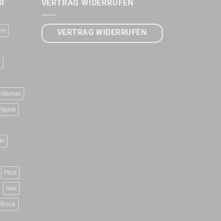
R
VERTRAG WIDERRUFEN
rn
VERTRAG WIDERRUFEN
D
ntleman
Hippie
ln
Pirat
See
llrock