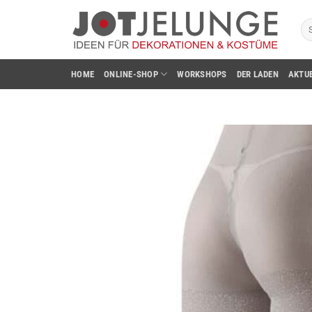
Zum
Su
Inhalt
na
springen
HOME
ONLINE-SHOP
WORKSHOPS
DER LADEN
AKTU