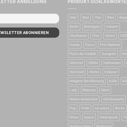
LETTER ANMELDUNG
PRODUKT-SCHLAGWÖRTE
20er
30er
70er
80er
Baye
Berlin
Bräutigam
Cabaret
Charleston
Cher
Clown
CS
Dandy
Disco
First Nations
Fluch der Karibik
Gangster
Ge
Glimmer
Glitter
Halloween
Hochzeit
Horror
Indianer
indigene Bevölkerung
Kölle
Kö
Lady
Matrose
Meer
Native Americans
Oktoberparty
Pop
Pride
rut wiess
Röcke
Show
Space
Steampunk
Tü
Weihnachten
Weltraum