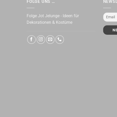
FOLGE UNS …
NEWS
Folge Jot Jelunge - Ideen für
Dekorationen & Kostüme