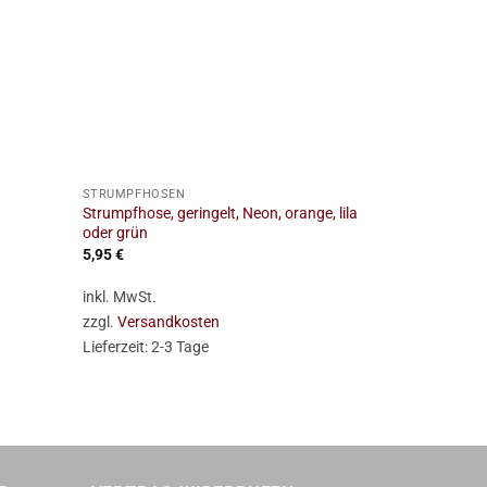
+
+
STRUMPFHOSEN
STRUMPFHOS
Strumpfhose, geringelt, Neon, orange, lila
Leggings, Ne
oder grün
5,95
€
6,95
€
inkl. MwSt.
inkl. 19 % Mw
zzgl.
Versandkosten
zzgl.
Versan
Lieferzeit:
2-3 Tage
Lieferzeit:
2-