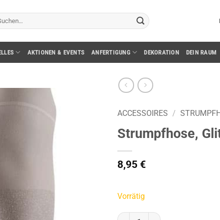
chen
ch:
ELLES
AKTIONEN & EVENTS
ANFERTIGUNG
DEKORATION
DEIN RAUM
ACCESSOIRES
/
STRUMPF
Strumpfhose, Glitt
8,95
€
Vorrätig
Strumpfhose, Glitter, silber, Gr.