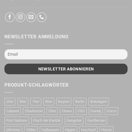
NEWSLETTER ANMELDUNG
PRODUKT-SCHLAGWÖRTER
20er
30er
70er
80er
Bayern
Berlin
Bräutigam
Cabaret
Charleston
Cher
Clown
CSD
Dandy
Disco
First Nations
Fluch der Karibik
Gangster
Gentleman
Glimmer
Glitter
Halloween
Hippie
Hochzeit
Horror