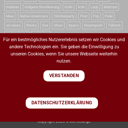
Indianer
indigene Bevölkerung
Kölle
Köln
Lady
Matrose
Meer
Native Americans
Oktoberparty
Pirat
Pop
Pride
rut wiess
Röcke
See
Show
Space
Steampunk
Tüllrock
Weihnachten
Weltraum
Für ein bestmögliches Nutzererlebnis setzen wir Cookies und
andere Technologien ein. Sie geben die Einwilligung zu
unseren Cookies, wenn Sie unsere Webseite weiterhin
VERTRAG WIDERRUFEN
nutzen.
VERTRAG WIDERRUFEN
VERSTANDEN
PayPal
Visa
MasterCard
Sepa
Bank
DATENSCHUTZERKLÄRUNG
Transfer
IMPRESSUM
WIDERRUFSBELEHRUNG
AGB
DATENSCHUTZERKLÄRUNG
VERSANDKOSTEN
ZAHLUNGSARTEN
Copyright 2026 © Jot Jelunge