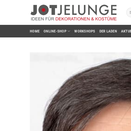
Zum
Su
Inhalt
na
springen
HOME
ONLINE-SHOP
WORKSHOPS
DER LADEN
AKTU