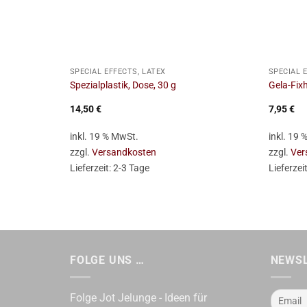
+
+
SPECIAL EFFECTS, LATEX
SPECIAL 
Spezialplastik, Dose, 30 g
Gela-Fixh
14,50
€
7,95
€
inkl. 19 % MwSt.
inkl. 19
zzgl.
Versandkosten
zzgl.
Ver
Lieferzeit:
2-3 Tage
Lieferzei
FOLGE UNS …
NEWS
Folge Jot Jelunge - Ideen für