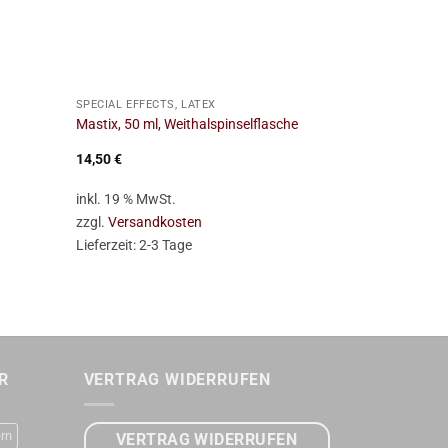
+
+
SPECIAL EFFECTS, LATEX
SPECIAL EFFE
Glatze, Kunst
Mastix, 50 ml, Weithalspinselflasche
Gr. S
14,50
€
18,95
€
inkl. 19 % MwSt.
inkl. 19 % Mw
zzgl.
Versandkosten
zzgl.
Versan
Lieferzeit:
2-3 Tage
Lieferzeit:
2-
R
VERTRAG WIDERRUFEN
rn
VERTRAG WIDERRUFEN