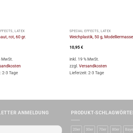
+
EFFECTS, LATEX
SPECIAL EFFECTS, LATEX
aut, rot, 60 gr.
Weichplastik, 50 g, Modelliermasse
10,95
€
 % MwSt.
inkl. 19 % MwSt.
sandkosten
zzgl.
Versandkosten
t:
2-3 Tage
Lieferzeit:
2-3 Tage
LETTER ANMELDUNG
PRODUKT-SCHLAGWÖRTE
20er
30er
70er
80er
Baye