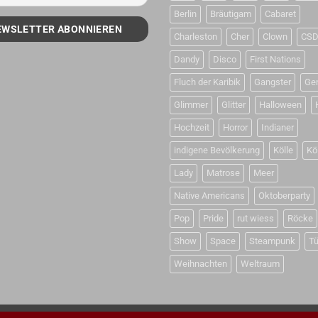
Berlin
Bräutigam
Cabaret
Charleston
Cher
Clown
CS
Dandy
Disco
First Nations
Fluch der Karibik
Gangster
Ge
Glimmer
Glitter
Halloween
Hochzeit
Horror
Indianer
indigene Bevölkerung
Kölle
Kö
Lady
Matrose
Meer
Native Americans
Oktoberparty
Pop
Pride
rut wiess
Röcke
Show
Space
Steampunk
Tü
Weihnachten
Weltraum