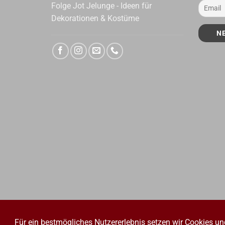
Folge Jot Jelunge - Ideen für
Dekorationen & Kostüme
Für ein bestmögliches Nutzererlebnis setzen wir Cookies un