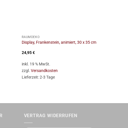
+
+
RAUMDEKO
RAUMDEKO
Papierdeko, 
Display, Frankenstein, animiert, 30 x 35 cm
Motive
24,95
€
1,95
€
inkl. 19 % MwSt.
inkl. MwSt.
zzgl.
Versandkosten
zzgl.
Versan
Lieferzeit:
2-3 Tage
Lieferzeit:
2-
R
VERTRAG WIDERRUFEN