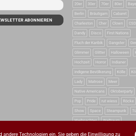
20er
30er
70er
80er
Baye
Berlin
Bräutigam
Cabaret
Charleston
Cher
Clown
CS
Dandy
Disco
First Nations
Fluch der Karibik
Gangster
Ge
Glimmer
Glitter
Halloween
Hochzeit
Horror
Indianer
indigene Bevölkerung
Kölle
Kö
Lady
Matrose
Meer
Native Americans
Oktoberparty
Pop
Pride
rut wiess
Röcke
Show
Space
Steampunk
Tü
Weihnachten
Weltraum
d andere Technologien ein. Sie geben die Einwilligung zu