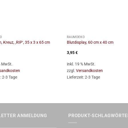
+
O
RAUMDEKO
, Kreuz, ‚RIP‘, 35 x 3 x 65 cm
Blutdisplay, 60 cm x 40 cm
3,95
€
 % MwSt.
inkl. 19 % MwSt.
sandkosten
zzgl.
Versandkosten
t:
2-3 Tage
Lieferzeit:
2-3 Tage
LETTER ANMELDUNG
PRODUKT-SCHLAGWÖRTE