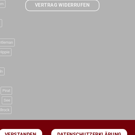
rn
VERTRAG WIDERRUFEN
D
ntleman
Hippie
ln
Pirat
See
llrock
DATENSCHUTZERKLÄRUNG
VERSTANDEN