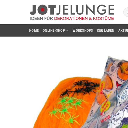
Zum
Su
Inhalt
na
springen
HOME
ONLINE-SHOP
WORKSHOPS
DER LADEN
AKTU