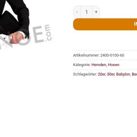
Hose mit Streifen, grau / schwarz
I
Artikelnummer:
2400-0100-60
Kategorie:
Hemden, Hosen
Schlagwörter:
20er
,
30er
,
Babylon
,
Ber