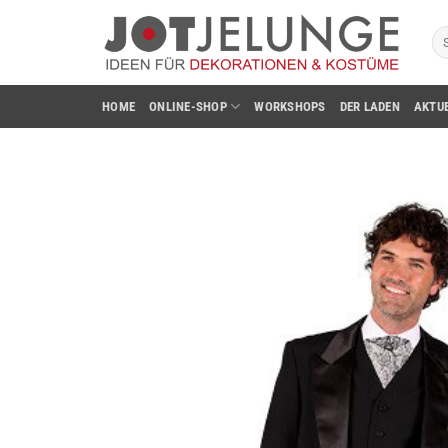
Zum
Su
Inhalt
na
springen
HOME
ONLINE-SHOP
WORKSHOPS
DER LADEN
AKTU