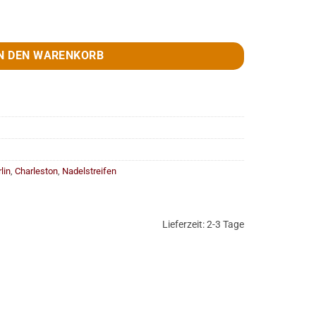
 / weiss, Gr. 60 Menge
N DEN WARENKORB
lin
,
Charleston
,
Nadelstreifen
Lieferzeit:
2-3 Tage