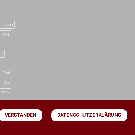
D
ntleman
Hippie
ln
Pirat
See
llrock
DATENSCHUTZERKLÄRUNG
VERSTANDEN
PayPal
Visa
MasterCard
Sepa
Bank