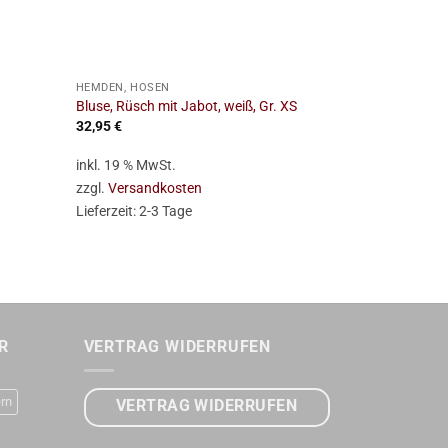
+
+
HEMDEN, HOSEN
HEMDEN, HOS
Bluse, Rüsch mit Jabot, weiß, Gr. XS
Hemd, Mittelal
32,95
€
32,95
€
inkl. 19 % MwSt.
inkl. 19 % Mw
zzgl.
Versandkosten
zzgl.
Versan
Lieferzeit:
2-3 Tage
Lieferzeit:
2-
R
VERTRAG WIDERRUFEN
rn
VERTRAG WIDERRUFEN