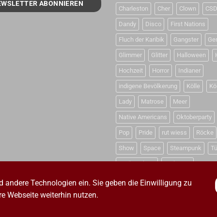
Charleston
Cher
Clown
CS
Dandy
Disco
First Nations
Fluch der Karibik
Gangster
Ge
Glimmer
Glitter
Halloween
Hochzeit
Horror
Indianer
indigene Bevölkerung
Kölle
Kö
Lady
Matrose
Meer
Native Americans
Oktoberparty
Pop
Pride
rut wiess
Röcke
Show
Space
Steampunk
Tü
Weihnachten
Weltraum
d andere Technologien ein. Sie geben die Einwilligung zu
e Webseite weiterhin nutzen.
HUTZERKLÄRUNG
VERSANDKOSTEN
ZAHLUNGSARTEN