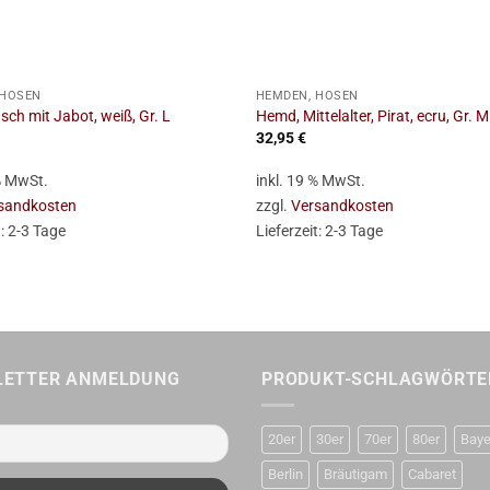
+
 HOSEN
HEMDEN, HOSEN
sch mit Jabot, weiß, Gr. L
Hemd, Mittelalter, Pirat, ecru, Gr. M
32,95
€
 % MwSt.
inkl. 19 % MwSt.
sandkosten
zzgl.
Versandkosten
t:
2-3 Tage
Lieferzeit:
2-3 Tage
LETTER ANMELDUNG
PRODUKT-SCHLAGWÖRTE
20er
30er
70er
80er
Baye
Berlin
Bräutigam
Cabaret