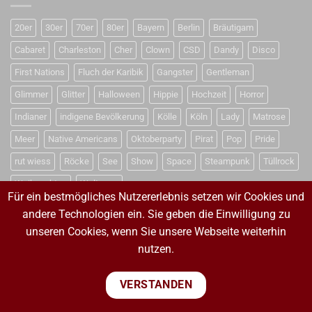
20er
30er
70er
80er
Bayern
Berlin
Bräutigam
Cabaret
Charleston
Cher
Clown
CSD
Dandy
Disco
First Nations
Fluch der Karibik
Gangster
Gentleman
Glimmer
Glitter
Halloween
Hippie
Hochzeit
Horror
Indianer
indigene Bevölkerung
Kölle
Köln
Lady
Matrose
Meer
Native Americans
Oktoberparty
Pirat
Pop
Pride
rut wiess
Röcke
See
Show
Space
Steampunk
Tüllrock
Weihnachten
Weltraum
Für ein bestmögliches Nutzererlebnis setzen wir Cookies und
andere Technologien ein. Sie geben die Einwilligung zu
unseren Cookies, wenn Sie unsere Webseite weiterhin
VERTRAG WIDERRUFEN
nutzen.
VERTRAG WIDERRUFEN
VERSTANDEN