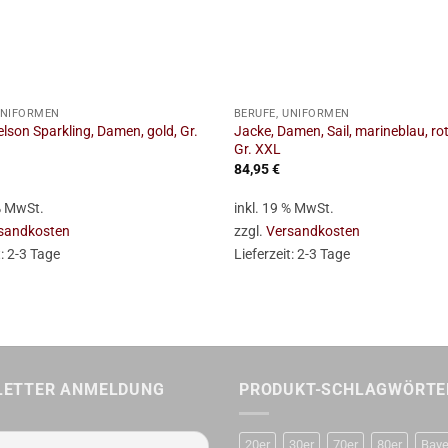
+
UNIFORMEN
BERUFE, UNIFORMEN
lson Sparkling, Damen, gold, Gr.
Jacke, Damen, Sail, marineblau, rot
Gr. XXL
84,95
€
 % MwSt.
inkl. 19 % MwSt.
sandkosten
zzgl.
Versandkosten
t:
2-3 Tage
Lieferzeit:
2-3 Tage
LETTER ANMELDUNG
PRODUKT-SCHLAGWÖRTE
20er
30er
70er
80er
Baye