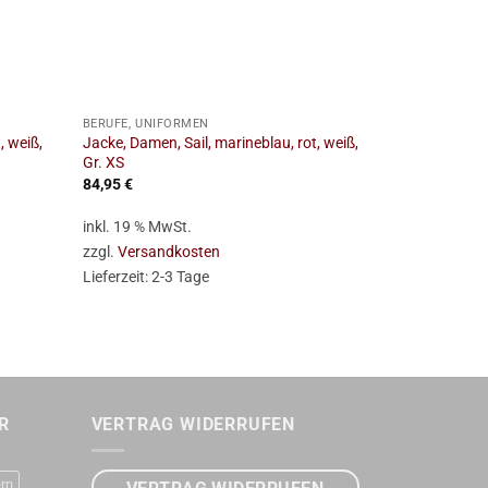
+
+
BERUFE, UNIFORMEN
BERUFE, UNIF
, weiß,
Jacke, Damen, Sail, marineblau, rot, weiß,
Jacke, Nelson
Gr. XS
Gr. M
84,95
€
99,95
€
inkl. 19 % MwSt.
inkl. 19 % Mw
zzgl.
Versandkosten
zzgl.
Versan
Lieferzeit:
2-3 Tage
Lieferzeit:
2-
R
VERTRAG WIDERRUFEN
rn