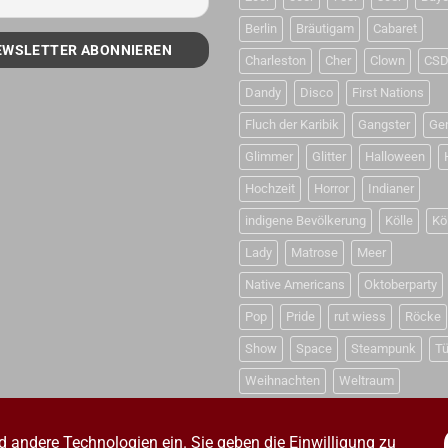
Berlin
Bräutigam
Cabaret
Charleston
Cher
Clown
CS
Dandy
Disco
First Nations
Fluch der Karibik
Gangster
Ge
Glimmer
Glitter
Halloween
Hochzeit
Horror
Indianer
indigene Bevölkerung
Kölle
Kö
Lady
Matrose
Meer
Native Americans
Oktoberparty
Pop
Pride
rut wiess
Röcke
Show
Space
Steampunk
Tü
Weihnachten
Weltraum
d andere Technologien ein. Sie geben die Einwilligung zu