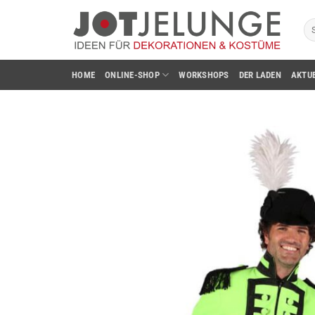
Zum
Su
Inhalt
na
springen
HOME
ONLINE-SHOP
WORKSHOPS
DER LADEN
AKTU