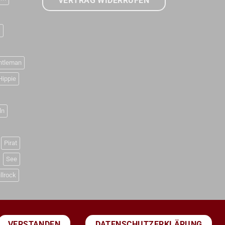
VERTRAG WIDERRUFEN
D
ntleman
Hippie
ln
Pirat
See
llrock
DATENSCHUTZERKLÄRUNG
VERSTANDEN