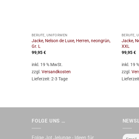
+
+
BERUFE, UNIFORMEN
BERUFE, 
Jacke, Nelson de Luxe, Herren, neongrün,
Jacke, Ne
Gr. L
XXL
99,95
€
99,95
€
inkl. 19 % MwSt.
inkl. 19
zzgl.
Versandkosten
zzgl.
Ver
Lieferzeit:
2-3 Tage
Lieferzei
FOLGE UNS …
NEWS
Folge Jot Jelunge - Ideen für