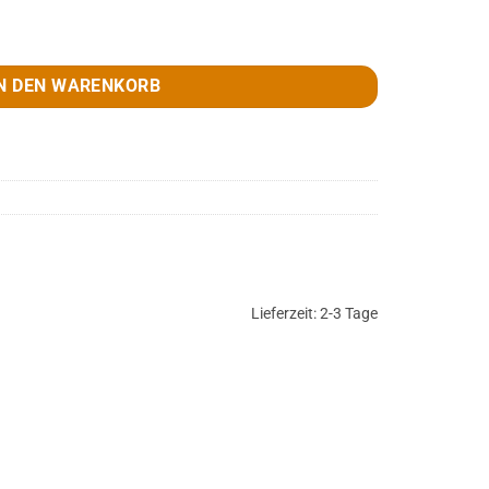
neongrün, Gr. M Menge
N DEN WARENKORB
Lieferzeit:
2-3 Tage