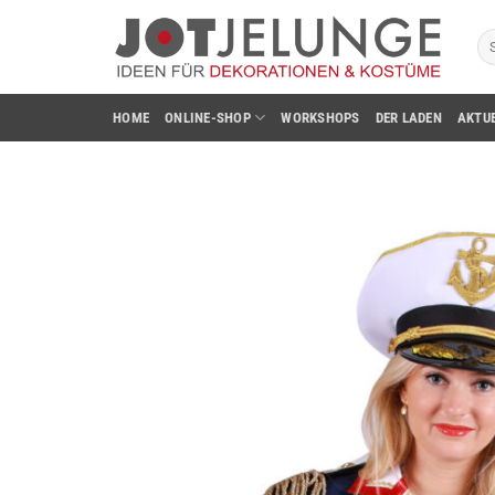
Zum
Su
Inhalt
na
springen
HOME
ONLINE-SHOP
WORKSHOPS
DER LADEN
AKTU