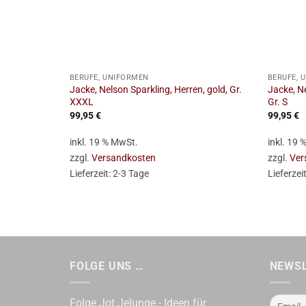
+
+
BERUFE, UNIFORMEN
BERUFE, 
Jacke, Nelson Sparkling, Herren, gold, Gr.
Jacke, N
XXXL
Gr. S
99,95
€
99,95
€
inkl. 19 % MwSt.
inkl. 19
zzgl.
Versandkosten
zzgl.
Ver
Lieferzeit:
2-3 Tage
Lieferzei
FOLGE UNS …
NEWS
Folge Jot Jelunge - Ideen für