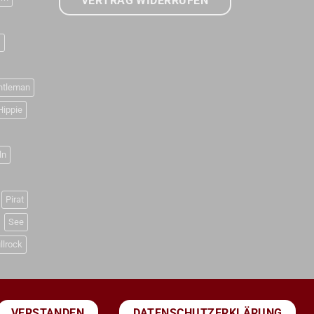
VERTRAG WIDERRUFEN
D
ntleman
Hippie
ln
Pirat
See
llrock
DATENSCHUTZERKLÄRUNG
VERSTANDEN