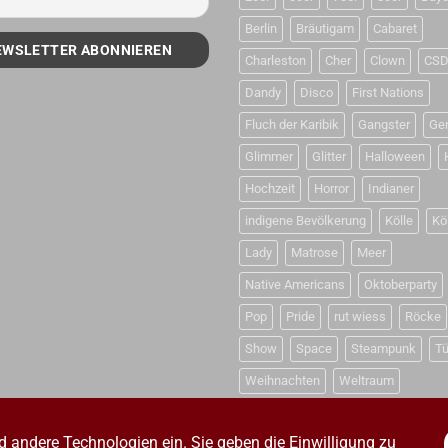
Berlin
Bräutigam
Cabaret
Charleston
Cher
Clown
CS
Dandy
Disco
First Nations
Fluch der Karibik
Gangster
Ge
Glimmer
Glitter
Halloween
Hochzeit
Horror
Indianer
indigene Bevölkerung
Kölle
Kö
Lady
Matrose
Meer
Native Americans
Oktoberparty
Pop
Pride
rut wiess
Röcke
Show
Space
Steampunk
Tü
Weihnachten
Weltraum
d andere Technologien ein. Sie geben die Einwilligung zu