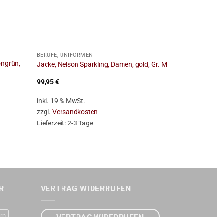
+
+
BERUFE, UNIFORMEN
BERUFE, UNIF
ongrün,
Jacke, Nelson Sparkling, Damen, gold, Gr. M
Jacke, Nelson
99,95
€
99,95
€
inkl. 19 % MwSt.
inkl. 19 % Mw
zzgl.
Versandkosten
zzgl.
Versan
Lieferzeit:
2-3 Tage
Lieferzeit:
2-
R
VERTRAG WIDERRUFEN
rn