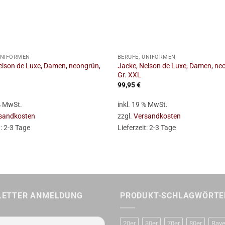
+
UNIFORMEN
BERUFE, UNIFORMEN
elson de Luxe, Damen, neongrün,
Jacke, Nelson de Luxe, Damen, ne
Gr. XXL
99,95
€
 % MwSt.
inkl. 19 % MwSt.
sandkosten
zzgl.
Versandkosten
t:
2-3 Tage
Lieferzeit:
2-3 Tage
LETTER ANMELDUNG
PRODUKT-SCHLAGWÖRTE
20er
30er
70er
80er
Baye