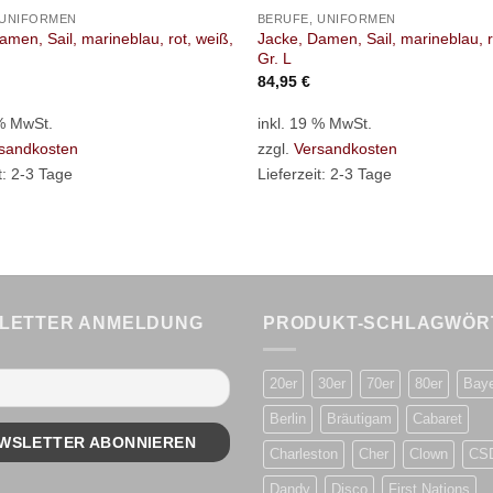
 UNIFORMEN
BERUFE, UNIFORMEN
amen, Sail, marineblau, rot, weiß,
Jacke, Damen, Sail, marineblau, r
Gr. L
84,95
€
 % MwSt.
inkl. 19 % MwSt.
sandkosten
zzgl.
Versandkosten
t:
2-3 Tage
Lieferzeit:
2-3 Tage
LETTER ANMELDUNG
PRODUKT-SCHLAGWÖR
20er
30er
70er
80er
Bay
Berlin
Bräutigam
Cabaret
Charleston
Cher
Clown
CS
Dandy
Disco
First Nations