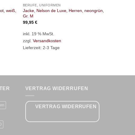
BERUFE, UNIFORMEN
BERUFE, UNI
ot, weiß,
Jacke, Nelson de Luxe, Herren, neongrün,
Jacke, Nelso
Gr. M
marineblau, 
99,95
€
119,95
€
inkl. 19 % MwSt.
inkl. 19 % M
zzgl.
Versandkosten
zzgl.
Versan
Lieferzeit:
2-3 Tage
Lieferzeit:
2-
TER
VERTRAG WIDERRUFEN
ern
VERTRAG WIDERRUFEN
D