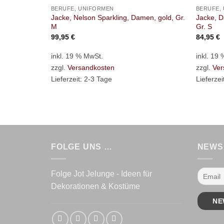
BERUFE, UNIFORMEN
BERUFE,
Jacke, Nelson Sparkling, Damen, gold, Gr.
Jacke, D
M
Gr. S
99,95
€
84,95
€
inkl. 19 % MwSt.
inkl. 19
zzgl.
Versandkosten
zzgl.
Ver
Lieferzeit:
2-3 Tage
Lieferzei
FOLGE UNS …
NEWS
Folge Jot Jelunge - Ideen für
Dekorationen & Kostüme