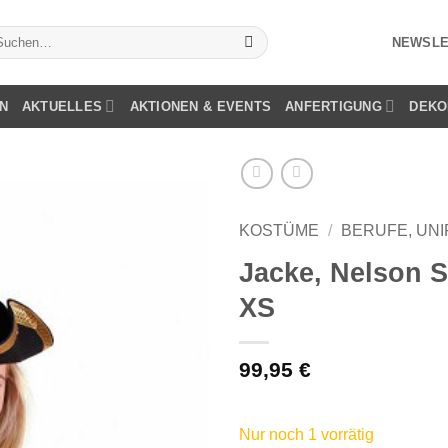
chen
NEWSLE
ch:
N
AKTUELLES
AKTIONEN & EVENTS
ANFERTIGUNG
DEKO
KOSTÜME
/
BERUFE, UN
Jacke, Nelson S
XS
99,95
€
Nur noch 1 vorrätig