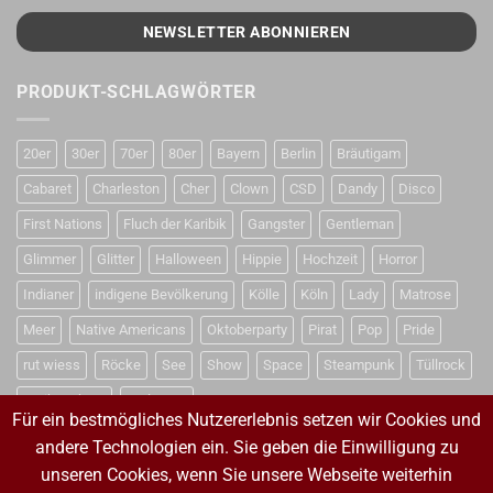
PRODUKT-SCHLAGWÖRTER
20er
30er
70er
80er
Bayern
Berlin
Bräutigam
Cabaret
Charleston
Cher
Clown
CSD
Dandy
Disco
First Nations
Fluch der Karibik
Gangster
Gentleman
Glimmer
Glitter
Halloween
Hippie
Hochzeit
Horror
Indianer
indigene Bevölkerung
Kölle
Köln
Lady
Matrose
Meer
Native Americans
Oktoberparty
Pirat
Pop
Pride
rut wiess
Röcke
See
Show
Space
Steampunk
Tüllrock
Weihnachten
Weltraum
Für ein bestmögliches Nutzererlebnis setzen wir Cookies und
andere Technologien ein. Sie geben die Einwilligung zu
unseren Cookies, wenn Sie unsere Webseite weiterhin
VERTRAG WIDERRUFEN