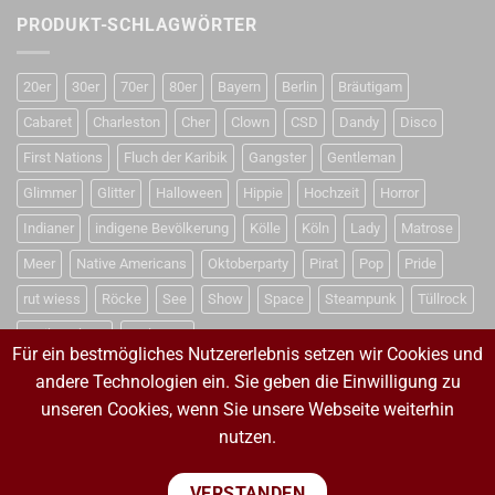
PRODUKT-SCHLAGWÖRTER
20er
30er
70er
80er
Bayern
Berlin
Bräutigam
Cabaret
Charleston
Cher
Clown
CSD
Dandy
Disco
First Nations
Fluch der Karibik
Gangster
Gentleman
Glimmer
Glitter
Halloween
Hippie
Hochzeit
Horror
Indianer
indigene Bevölkerung
Kölle
Köln
Lady
Matrose
Meer
Native Americans
Oktoberparty
Pirat
Pop
Pride
rut wiess
Röcke
See
Show
Space
Steampunk
Tüllrock
Weihnachten
Weltraum
Für ein bestmögliches Nutzererlebnis setzen wir Cookies und
andere Technologien ein. Sie geben die Einwilligung zu
unseren Cookies, wenn Sie unsere Webseite weiterhin
VERTRAG WIDERRUFEN
nutzen.
VERTRAG WIDERRUFEN
VERSTANDEN