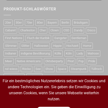
PRODUKT-SCHLAGWÖRTER
20er
30er
70er
80er
Bayern
Berlin
Bräutigam
Cabaret
Charleston
Cher
Clown
CSD
Dandy
Disco
First Nations
Fluch der Karibik
Gangster
Gentleman
Glimmer
Glitter
Halloween
Hippie
Hochzeit
Horror
Indianer
indigene Bevölkerung
Kölle
Köln
Lady
Matrose
Meer
Native Americans
Oktoberparty
Pirat
Pop
Pride
rut wiess
Röcke
See
Show
Space
Steampunk
Tüllrock
Weihnachten
Weltraum
Für ein bestmögliches Nutzererlebnis setzen wir Cookies und
andere Technologien ein. Sie geben die Einwilligung zu
unseren Cookies, wenn Sie unsere Webseite weiterhin
VERTRAG WIDERRUFEN
nutzen.
VERTRAG WIDERRUFEN