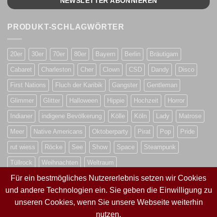
PRODUKT-SCHLAGWÖRTER
20er
30er
70er
80er
Bayern
Berlin
Bräutigam
Cabaret
Charleston
Cher
Clown
CSD
Dandy
Disco
First Nations
Fluch der Karibik
Gangster
Gentleman
Glimmer
Glitter
Halloween
Hippie
Hochzeit
Horror
Indianer
indigene Bevölkerung
Kölle
Köln
Lady
Matrose
Meer
Native Americans
Oktoberparty
Pirat
Pop
Pride
rut wiess
Röcke
See
Show
Space
Steampunk
Tüllrock
Weihnachten
Weltraum
Für ein bestmögliches Nutzererlebnis setzen wir Cookies
und andere Technologien ein. Sie geben die Einwilligung zu
VERTRAG WIDERRUFEN
unseren Cookies, wenn Sie unsere Webseite weiterhin
nutzen.