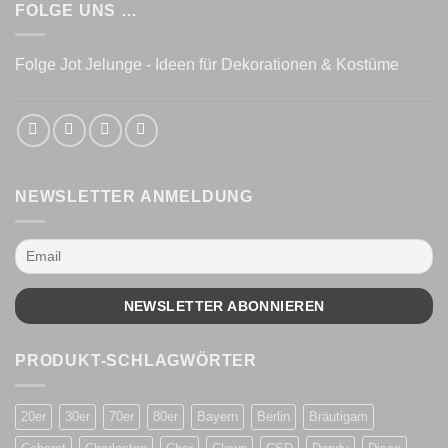
FOLGE UNS …
Folge Jot Jelunge - Ideen für Dekorationen & Kostüme
NEWSLETTER ANMELDUNG
PRODUKT-SCHLAGWÖRTER
20er
30er
70er
80er
Bayern
Berlin
Bräutigam