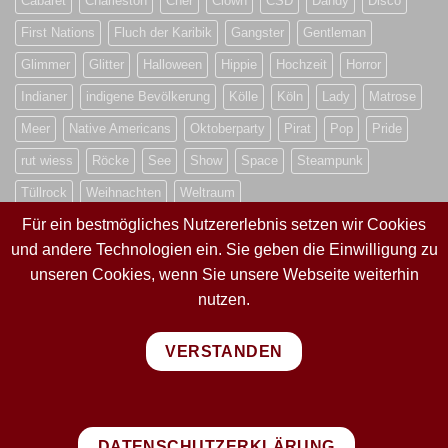
Cabaret
Charleston
Cher
Clown
CSD
Dandy
Disco
First Nations
Fluch der Karibik
Gangster
Gentleman
Glimmer
Glitter
Halloween
Hippie
Hochzeit
Horror
Indianer
indigene Bevölkerung
Kölle
Köln
Lady
Matrose
Meer
Native Americans
Oktoberparty
Pirat
Pop
Pride
rut wiess
Röcke
See
Show
Space
Steampunk
Tüllrock
Weihnachten
Weltraum
Für ein bestmögliches Nutzererlebnis setzen wir Cookies
und andere Technologien ein. Sie geben die Einwilligung zu
VERTRAG WIDERRUFEN
unseren Cookies, wenn Sie unsere Webseite weiterhin
nutzen.
VERTRAG WIDERRUFEN
VERSTANDEN
PayPal
Visa
MasterCard
Sepa
Bank
Transfer
DATENSCHUTZERKLÄRUNG