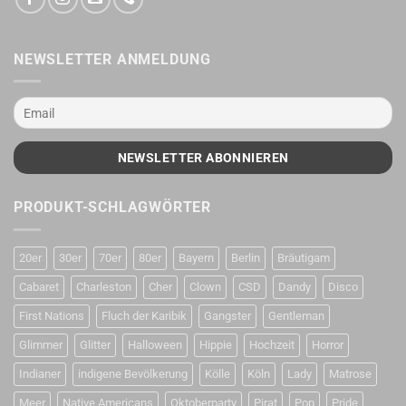
NEWSLETTER ANMELDUNG
PRODUKT-SCHLAGWÖRTER
20er
30er
70er
80er
Bayern
Berlin
Bräutigam
Cabaret
Charleston
Cher
Clown
CSD
Dandy
Disco
First Nations
Fluch der Karibik
Gangster
Gentleman
Glimmer
Glitter
Halloween
Hippie
Hochzeit
Horror
Indianer
indigene Bevölkerung
Kölle
Köln
Lady
Matrose
Meer
Native Americans
Oktoberparty
Pirat
Pop
Pride