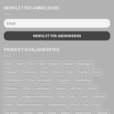
NEWSLETTER ANMELDUNG
PRODUKT-SCHLAGWÖRTER
20er
30er
70er
80er
Bayern
Berlin
Bräutigam
Cabaret
Charleston
Cher
Clown
CSD
Dandy
Disco
First Nations
Fluch der Karibik
Gangster
Gentleman
Glimmer
Glitter
Halloween
Hippie
Hochzeit
Horror
Indianer
indigene Bevölkerung
Kölle
Köln
Lady
Matrose
Meer
Native Americans
Oktoberparty
Pirat
Pop
Pride
rut wiess
Röcke
See
Show
Space
Steampunk
Tüllrock