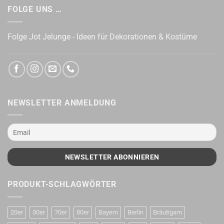
FOLGE UNS …
Folge Jot Jelunge - Ideen für Dekorationen & Kostüme
NEWSLETTER ANMELDUNG
PRODUKT-SCHLAGWÖRTER
20er
30er
70er
80er
Bayern
Berlin
Bräutigam