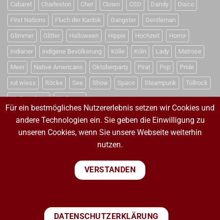
Cabaret
Charleston
Cher
Clown
CSD
Dandy
Disco
First Nations
Fluch der Karibik
Gangster
Gentleman
Glimmer
Glitter
Halloween
Hippie
Hochzeit
Horror
Indianer
indigene Bevölkerung
Kölle
Köln
Lady
Matrose
Meer
Native Americans
Oktoberparty
Pirat
Pop
Pride
rut wiess
Röcke
See
Show
Space
Steampunk
Tüllrock
Weihnachten
Weltraum
Für ein bestmögliches Nutzererlebnis setzen wir Cookies und
andere Technologien ein. Sie geben die Einwilligung zu
unseren Cookies, wenn Sie unsere Webseite weiterhin
VERTRAG WIDERRUFEN
nutzen.
VERTRAG WIDERRUFEN
VERSTANDEN
PayPal
Visa
MasterCard
Sepa
Bank
DATENSCHUTZERKLÄRUNG
Transfer