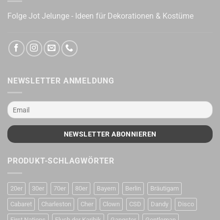
Folge Jot Jelunge - Ideen für Dekorationen & Kostüme
NEWSLETTER ANMELDUNG
PRODUKT-SCHLAGWÖRTER
20er
30er
70er
80er
Bayern
Berlin
Bräutigam
Cabaret
Charleston
Cher
Clown
CSD
Dandy
Disco
First Nations
Fluch der Karibik
Gangster
Gentleman