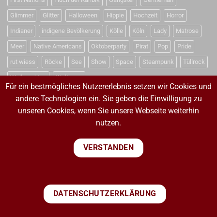
Glimmer
Glitter
Halloween
Hippie
Hochzeit
Horror
Indianer
indigene Bevölkerung
Kölle
Köln
Lady
Matrose
Meer
Native Americans
Oktoberparty
Pirat
Pop
Pride
rut wiess
Röcke
See
Show
Space
Steampunk
Tüllrock
Weihnachten
Weltraum
Für ein bestmögliches Nutzererlebnis setzen wir Cookies und
andere Technologien ein. Sie geben die Einwilligung zu
unseren Cookies, wenn Sie unsere Webseite weiterhin
VERTRAG WIDERRUFEN
nutzen.
VERTRAG WIDERRUFEN
VERSTANDEN
PayPal
Visa
MasterCard
Sepa
Bank
DATENSCHUTZERKLÄRUNG
Transfer
IMPRESSUM
WIDERRUFSBELEHRUNG
AGB
DATENSCHUTZERKLÄRUNG
VERSANDKOSTEN
ZAHLUNGSARTEN