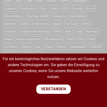
20er
30er
70er
80er
Bayern
Berlin
Bräutigam
Cabaret
Charleston
Cher
Clown
CSD
Dandy
Disco
First Nations
Fluch der Karibik
Gangster
Gentleman
Glimmer
Glitter
Halloween
Hippie
Hochzeit
Horror
Indianer
indigene Bevölkerung
Kölle
Köln
Lady
Matrose
Meer
Native Americans
Oktoberparty
Pirat
Pop
Pride
rut wiess
Röcke
See
Show
Space
Steampunk
Tüllrock
Weihnachten
Weltraum
Für ein bestmögliches Nutzererlebnis setzen wir Cookies und
andere Technologien ein. Sie geben die Einwilligung zu
unseren Cookies, wenn Sie unsere Webseite weiterhin
VERTRAG WIDERRUFEN
nutzen.
VERTRAG WIDERRUFEN
VERSTANDEN