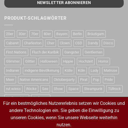
PRODUKT-SCHLAGWÖRTER
20er
30er
70er
80er
Bayern
Berlin
Bräutigam
Cabaret
Charleston
Cher
Clown
CSD
Dandy
Disco
First Nations
Fluch der Karibik
Gangster
Gentleman
Glimmer
Glitter
Halloween
Hippie
Hochzeit
Horror
Indianer
indigene Bevölkerung
Kölle
Köln
Lady
Matrose
Meer
Native Americans
Oktoberparty
Pirat
Pop
Pride
rut wiess
Röcke
See
Show
Space
Steampunk
Tüllrock
Weihnachten
Weltraum
Für ein bestmögliches Nutzererlebnis setzen wir Cookies und
andere Technologien ein. Sie geben die Einwilligung zu
unseren Cookies, wenn Sie unsere Webseite weiterhin
VERTRAG WIDERRUFEN
nutzen.