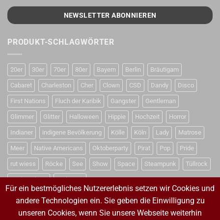
PRODUKT-SCHLAGWÖRTER
20er
30er
70er
80er
Bayern
Berlin
Bräutigam
Cabaret
Charleston
Cher
Clown
CSD
Dandy
Disco
First Nations
Fluch der Karibik
Gangster
Gentleman
Glimmer
Glitter
Halloween
Hippie
Hochzeit
Horror
Indianer
indigene Bevölkerung
Kölle
Köln
Lady
Matrose
Meer
Native Americans
Oktoberparty
Pirat
Pop
Pride
rut wiess
Röcke
See
Show
Space
Steampunk
Tüllrock
Weihnachten
Weltraum
Für ein bestmögliches Nutzererlebnis setzen wir Cookies und
andere Technologien ein. Sie geben die Einwilligung zu
unseren Cookies, wenn Sie unsere Webseite weiterhin
VERTRAG WIDERRUFEN